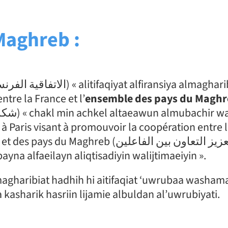
Maghreb :
ntre la France et l’
ensemble des pays du Magh
à Paris visant à promouvoir la coopération entre 
aghreb (تعزيز التعاون بين الفاعلين
aeziz altaeawun bayna alfaeilayn aliqtisadiyin walijtimaeiyin ».
lmagharibiat hadhih hi aitifaqiat ‘uwrubaa washam
kasharik hasriin lijamie albuldan al’uwrubiyati.