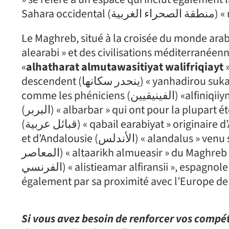
Sahara
Le Maghreb, situé à la croisée du monde arabe (مفترق طرق العالم العربي) « muftaraq turuq a
alearabi » et des civilisations méditerranéenne et africaine (إفريقية
«
alhatharat almutawasitiyat walifriqiayt
»
descendent (ينحدر سكانها) « yanhadirou sukaanuha » d’anciens groupes déjà présents sur place
comme les phéniciens (الفينيقيين) «alfiniqiiyn », les romains (الرومان) « alruman » et les berbères
(البربر) « albarbar » qui ont pour la plupart été arabisés (مستعربين) «mustaerabin », et de tribu Arabe
(قبائل عربية) « qabail earabiyat » originaire d’Arabie (شبه الجزيرة العربية) « chibh aljazirat alearabiyat »
et d’Andalousie (الأندلس) « alandalus » venu s’y installer plus tard. L’histoire contemporaine (التاريخ
المعاصر) « altaarikh almueasir » du Maghreb est marquée par les colonisations française (الاستعمار
الفرنسي) « alistieamar alfiransii », espagnole (الإسباني) « alisbanii », et italienne (الإيطالي) « alitalii », et
Si vous avez besoin de renforcer vos compé