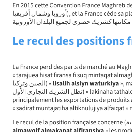
En 2015 cette Convention France Maghreb de
أوروبا وشمال أفريقيا), et la France cède sa place de partenaire exclusif à tous les pays d’Europe (تنازلت
Le recul des positions 
La France perd des parts de marché au Maghreb (ة ​​فرنسا في سوق منطقة المغرب العربي
« tarajuea hisat ​​firansa fi suq mintaqat almaghr
الصين وتركيا) «
lisalih alsiyn waturkiya
», m
تظل الشريك التجاري الأول) « lakinaha tathalou alcharik altijari alawal » du Maghreb. Avec
principalement les exportations de produits à haute technologie (قة
almawqif almakanat alfiransiya
» les produi