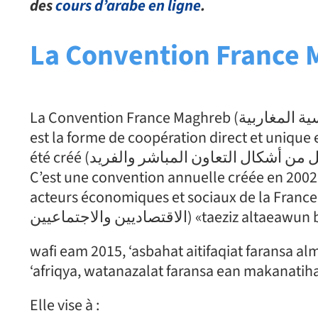
des
cours d’arabe en ligne
.
La Convention France 
La Convention France Maghreb (الاتفاقية الفرنسية المغاربية) « alitifaqiyat alfiransiya almagharibiyat »
est la forme de coopération direct et unique e
été créé (شكل من أشكال التعاون المباشر والفريد) « chakl min achkel altaeawun almubachir walfarid ».
C’est une convention annuelle créée en 2002 
acteurs économiques et sociaux de la France et des pays du M
الاقتصاديين والاجتماعيين) «t
wafi eam 2015, ‘asbahat aitifaqiat faransa a
‘afriqya, watanazalat faransa ean makanatiha 
Elle vise à :