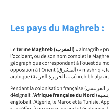
Les pays du Maghreb :
Le
terme Maghreb (المغرب)
« almagrib » pro
l’occident, ou de son nom complet le Maghreb arabe (المغرب العربي) « almagrib alara
géographique correspondant à l’ouest du mon
opposition à l’Orient (المشرق) « mashriq », le Levant, qui s’étend de l’Égypte à l’Irak et à la péninsule
arabique (شبه الجزيرة العربية) «
Pendant la colonisation française (الاستعمار الفرنسي) « alistieamar alfiransi », le terme Maghreb
désignait l’
Afrique française du Nord
(شمال أفريقيا الفرنسية) « chamal ifriqiya alfiransiyat » qui
englobait l’Algérie, le Maroc et la Tunisie. 
» se réfère à un espace qui inclut également la