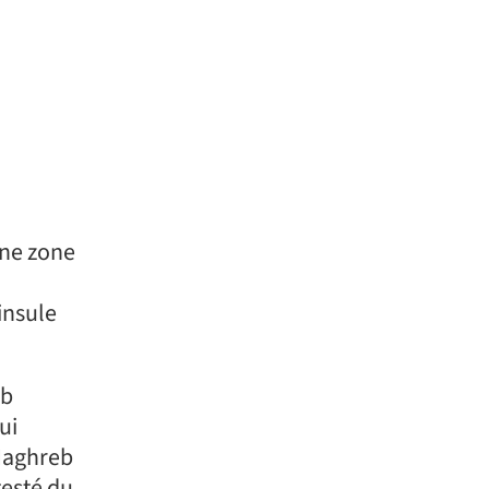
 Maghreb
testé du