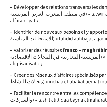
– Développer des relations transversales dans
في منطقة المغرب العربي الفرنسية) « tatwir alealaqat almustaerathat fi mintaqat almaghrib alearabi
alfaransiyat »;
– Identifier de nouveaux besoins et y apporter les réponses adap
الاستجابات المناسبة) « tahdid ali
– Valoriser des réussites
franco – maghrébi
الفرنسية المغاربية في المجالات الاقتصادية) « taeziz alnajahat alfiransiyat almagharibiyat fi almajalat
aliqtisadiyat » ;
– Créer des réseaux d’affaires spécialisés par domaines d’activit
مجالات النشاط) « inchaa chabakat a
– Faciliter la rencontre entre les compétences et les entreprises
والشركات) « tashil aliltiqaa bayna almaha