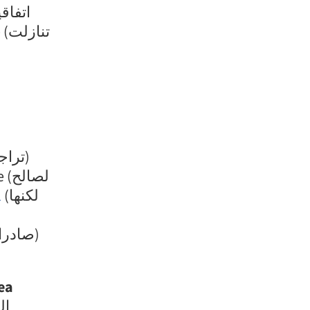
لصا
l
(لكنها
 ».
ea