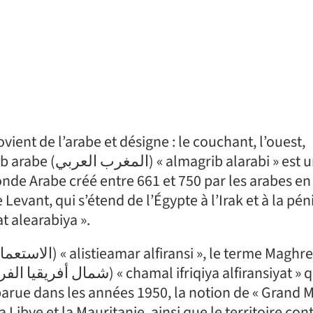
vient de l’arabe et désigne : le couchant, l’ouest,
bi » est une zone
de Arabe créé entre 661 et 750 par les arabes en
 chibh aljazirat alearabiya ».
Apparue dans les années 1950, la notion de « Grand
 Libye et la Mauritanie, ainsi que le territoire con