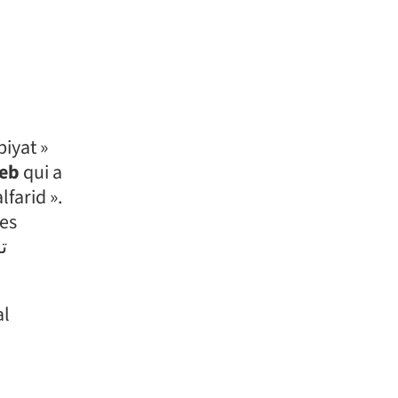
reb
qui a
les
al