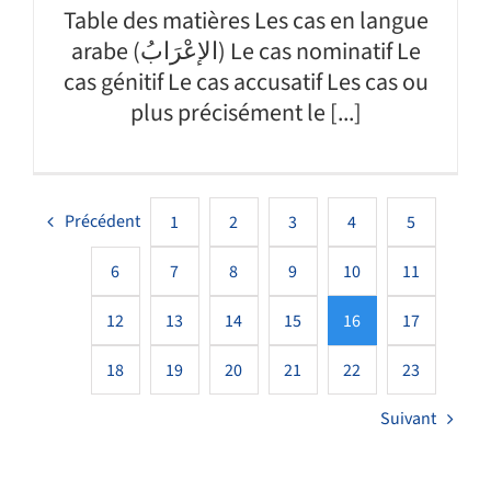
Table des matières Les cas en langue
arabe (الإعْرَابُ) Le cas nominatif Le
cas génitif Le cas accusatif Les cas ou
plus précisément le [...]
Précédent
1
2
3
4
5
6
7
8
9
10
11
12
13
14
15
16
17
18
19
20
21
22
23
Suivant