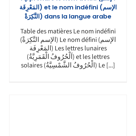
المَعْرِفَة) et le nom indéfini (الإسم
النَّكِرَةْ) dans la langue arabe
Table des matières Le nom indéfini
(الإسم النَّكِرَةْ) Le nom défini (الإسم
المَعْرِفَة) Les lettres lunaires
(اَلْحُرُوفُ الْقَمَرِيَّةُ) et les lettres
solaires (الْحُرُوفُ الشَّمْسِيَّةُ) Le [...]