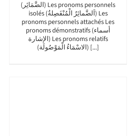
(الضَّمَائِر) Les pronoms personnels
isolés (اَلضَّمائِرُ الْمُنْفَصِلةُ) Les
pronoms personnels attachés Les
pronoms démonstratifs (أسماء
الإشارة) Les pronoms relatifs
(الاسْمَاءُ الْمَوْصُولَة) [...]