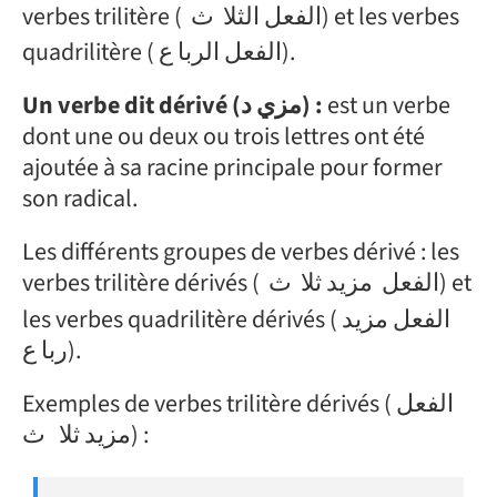
verbes trilitère ( الفعل الثلا
ث) et les verbes
quadrilitère ( الفعل الربا ع).
Un verbe dit dérivé (مزي د) :
est un verbe
dont une ou deux ou trois lettres ont été
ajoutée à sa racine principale pour former
son radical.
Les différents groupes de verbes dérivé : les
verbes trilitère dérivés ( الفعل مزيد ثلا
ث) et
les verbes quadrilitère dérivés ( الفعل مزيد
ربا ع).
Exemples de verbes trilitère dérivés ( الفعل
ث) :
مزيد ثلا