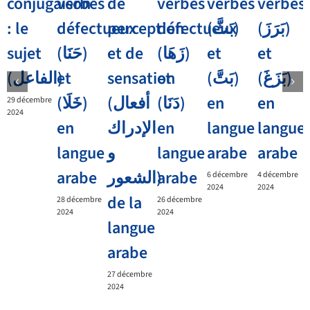
conjugaison
verbes
de
verbes
verbes
verbes
: le
défectueux
perception
défectueux
(بَثَّ)
(بَرَزَ)
sujet
(حَنَا)
et de
(زَهَا)
et
et
et
(الفاعل)
sensation
et
(بَتَّ)
(بَزَغَ)
(خَلَا)
(أفعال
(دَنَا)
en
en
29 décembre
2024
en
الإدراك
en
langue
langue
langue
و
langue
arabe
arabe
arabe
الشعور)
arabe
6 décembre
4 décembre
2024
2024
de la
28 décembre
26 décembre
2024
2024
langue
arabe
27 décembre
2024