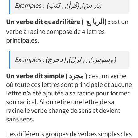
Exemples : (كَتَبَ ) ,(قَرَأ) ,(دَرَ سَ)
ع
Un verbe dit quadrilitère ( الربا
) :
est un
ي
verbe à racine composé de 4 lettres
principales.
Exemples : (دحرجَ ) ,(زلزلَ ) ,(وسوَسَ )
Un verbe dit simple ( مجرد ) :
est un verbe
où toute ces lettres sont principale et aucune
lettre n’a été ajoutée à sa racine pour former
son radical. Si on retire une lettre de sa
racine le verbe change de sens et devient
sans sens.
Les différents groupes de verbes simples : les