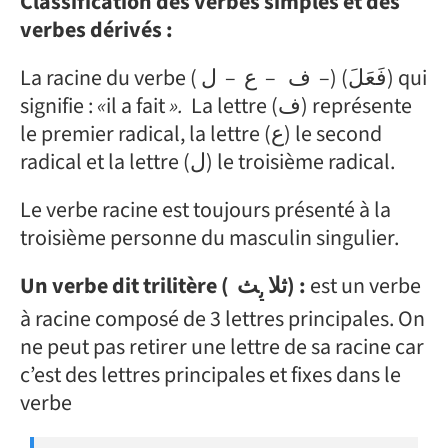
Classification des verbes simples et des
verbes dérivés :
La racine du verbe ( ف – ع – ل –) (فَعَلَ) qui
signifie :
«
il a fait
».
La lettre (ف) représente
le premier radical, la lettre (ع) le second
radical et la lettre (ل) le troisième radical.
Le verbe racine est toujours présenté à la
troisième personne du masculin singulier.
ث
Un verbe dit trilitère ( ثلا
) :
est un verbe
ي
à racine composé de 3 lettres principales. On
ne peut pas retirer une lettre de sa racine car
c’est des lettres principales et fixes dans le
verbe