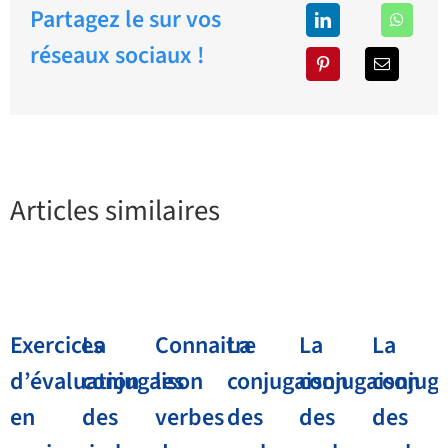
Partagez le sur vos
réseaux sociaux !
Articles similaires
Exercices
La
Connaitre
La
La
La
d’évaluation
conjugaison
les
conjugaison
conjugaison
conjug
en
des
verbes
des
des
des