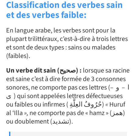
Classification des verbes sain
et des verbes faible:
En langue arabe, les verbes sont pour la
plupart trilittéraux, c’est-à-dire à trois lettres
et sont de deux types : sains ou malades
(faibles).
Un verbe dit sain (صحيح) :
lorsque sa racine
est saine c’est à dire formée de 3 consonnes
sonores, ne comporte pas ces lettres (ا – و –
ى) qui sont appelées lettres défectueuses
ou faibles ou infirmes ( حُرُوفُ العِلَّةِ)
«
Huruf
al ‘Illa
»,
ne comporte pas de « hamz » (همز)
ou doublement (تشديد).