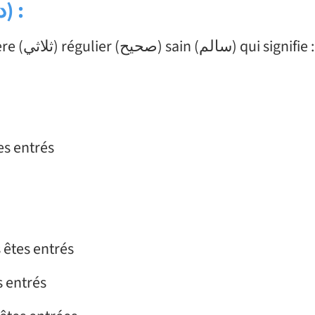
د
) :
Le verbe (دَخَلَ) « dakhala » est un verbe trilitère (ثلاثي) régulier (ح
mmes entrés
vous êtes entrés
tes entrés