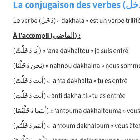
La conjugaison des verbes (
خل
À l’accompli (
الماضي
) :
(أنا دَخَلْتُ) « ‘ana dakhaltou » je suis entré
(نحن دَخَلْنَا) « nahnou dakhalna » nous so
(أنت دَخَلْتَ) « ‘anta dakhalta » tu es entré
(أنتِ دَخَلْتِ) « anti dakhalti » tu es entrée
(أنتما دَخَلْتُمَا) « ‘antouma dakhaltouma » 
(أنتم دَخَلْتُم) « ‘antoum dakhaloum » vous ê