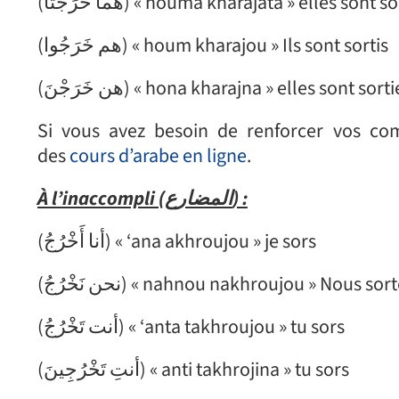
(هما خَرَجَتَا) « houma kharajata » elles sont 
(هم خَرَجُوا) « houm kharajou » Ils sont sortis
(هن خَرَجْنَ) « hona kharajna » elles sont sort
Si vous avez besoin de renforcer vos c
des
cours d’arabe en ligne
.
À l’inaccompli (
المضارع
) :
(أنا أَخْرُجُ) « ‘ana akhroujou » je sors
(نحن نَخْرُجُ) « nahnou nakhroujou » Nous so
(أنت تَخْرُجُ) « ‘anta takhroujou » tu sors
(أنتِ تَخْرُجِينَ) « anti takhrojina » tu sors