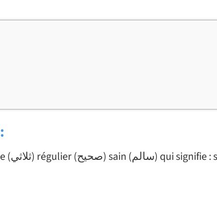
 :
Le verbe (خَرَجَ) «kharaja » est un verbe trilitère (ثلاثي) régulier (صحيح) sain 