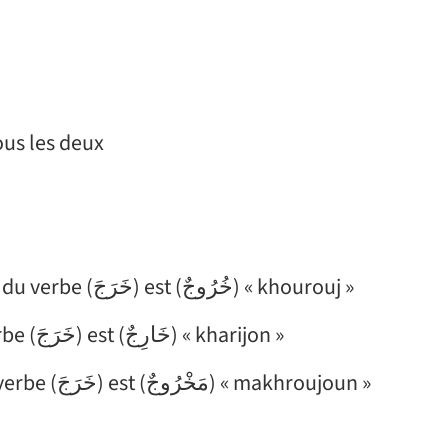
ez tous les deux
dérivé du verbe (خَرَجَ) est (خُرُوجٌ) « khourouj »
dérivé du verbe (خَرَجَ) est (خَارِجٌ) « kharijon »
dérivé du verbe (خَرَجَ) est (مَخْرُوجٌ) « makhroujoun »