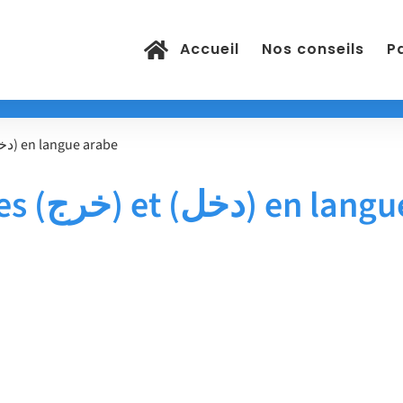
Accueil
Nos conseils
Pa
La conjugaison des verbes (خرج) et (دخل) en langue arabe
langue