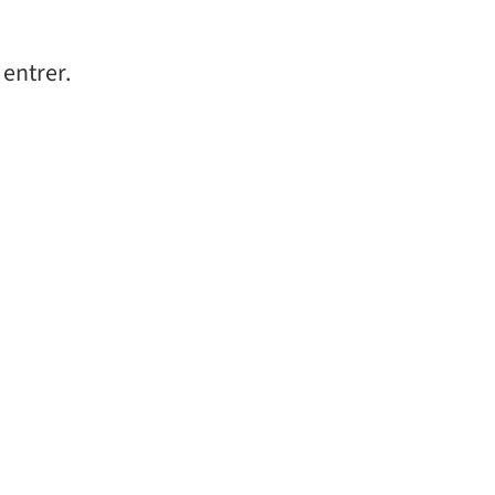
صحي) sain (سالم) qui signifie : entrer.