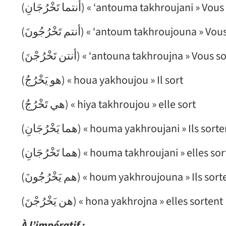
(أنتما تَخْرُجَانِ) « ‘antouma takhroujani 
(أنتم تَخْرُجُونَ) « ‘antoum takhroujouna » V
(أنتن تَخْرُجْنَ) « ‘antouna takhroujna » Vous 
(هو يَخْرُجُ) « houa yakhoujou » Il sort
(هي تَخْرُجُ) « hiya takhroujou » elle sort
(هما يَخْرُجَانِ) « houma yakhroujani » Ils sort
(هما تَخْرُجَانِ) « houma takhroujani » elles s
(هم يَخْرُجُونَ) « houm yakhroujouna » Ils sor
(هن يَخْرُجْنَ) « hona yakhrojna » elles sortent
À l’impératif :