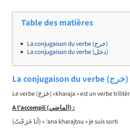
Table des matières
La conjugaison du verbe (خرج)
La conjugaison du verbe (دخل)
La conjugaison du verbe (
خرج
)
A l’accompli (
الماضي
) :
(أنا خَرَجْتُ) « ‘ana kharajtou » je suis sorti