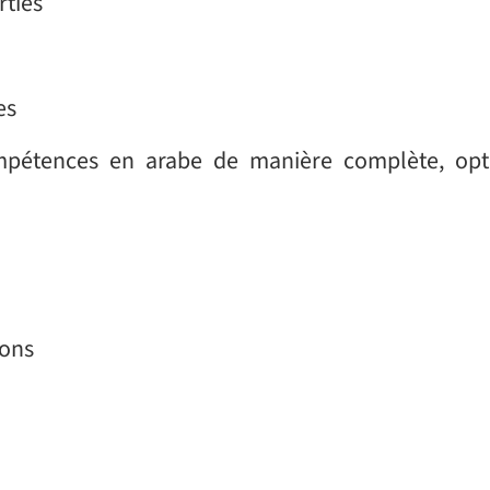
sorties
ies
ompétences en arabe de manière complète, op
rtons