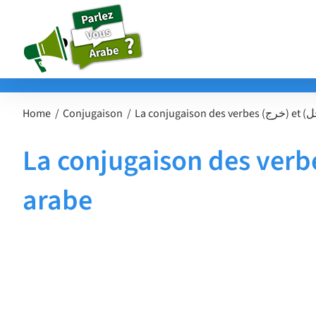
Passer
au
contenu
Home
Conjugaison
La conjugaison des verbes (خرج) et (دخل) en 
arabe