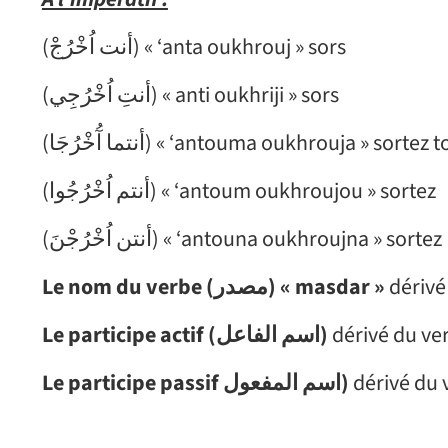
(أنت اُخْرُجْ) « ‘anta oukhrouj » sors
(أنتِ اُخْرُجِي) « anti oukhriji » sors
(أنتما آُخْرُجَا) « ‘antouma oukhrouja » sort
(أنتم اُخْرُجُوا) « ‘antoum oukhroujou » sortez
(أنتن اُخْرُجْنَ) « ‘antouna oukhroujna » sortez
Le nom du verbe (مصدر) « masdar »
Le participe actif (اسم الفاعل)
Le participe passif اسم المفعول)