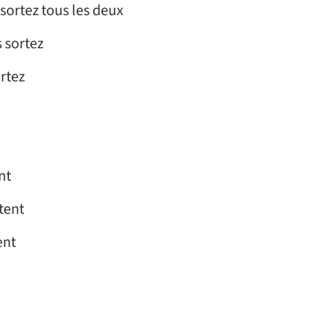
» Vous sortez tous les deux
ous sortez
sortez
ent
ortent
tent