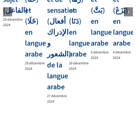
et
(الفاعل)
sensation
et
(بَتَّ)
(بَزَغَ)
(خَلَا)
(أفعال
(دَنَا)
en
en
29 décembre
2024
en
الإدراك
en
langue
langue
langue
و
langue
arabe
arabe
arabe
الشعور)
arabe
6 décembre
4 décembre
2024
2024
de la
28 décembre
26 décembre
2024
2024
langue
arabe
27 décembre
2024