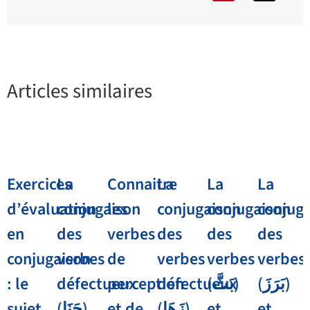
Articles similaires
Exercices
La
Connaitre
La
La
La
d’évaluation
conjugaison
les
conjugaison
conjugaison
conjug
en
des
verbes
des
des
des
conjugaison
verbes
de
verbes
verbes
verbes
: le
défectueux
perception
défectueux
(بَثَّ)
(بَرَزَ)
sujet
(حَنَا)
et de
(زَهَا)
et
et