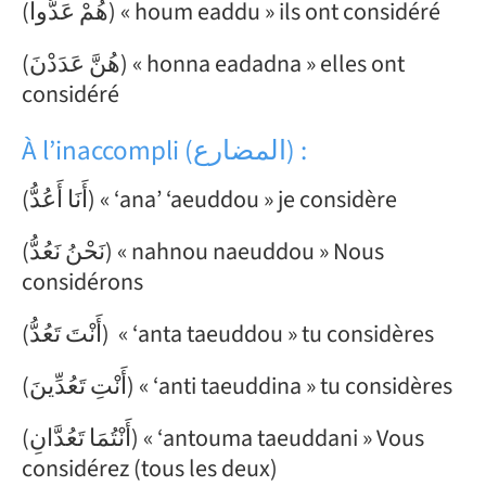
(هُمْ عَدُّوا) « houm eaddu » ils ont considéré
(هُنَّ عَدَدْنَ) « honna eadadna » elles ont
considéré
À l’inaccompli (المضارع) :
(أَنَا أَعُدُّ) « ‘ana’ ‘aeuddou » je considère
(نَحْنُ نَعُدُّ) « nahnou naeuddou » Nous
considérons
(أَنْتَ تَعُدُّ) « ‘anta taeuddou » tu considères
(أَنْتِ تَعُدِّينَ) « ‘anti taeuddina » tu considères
(أَنْتُمَا تَعُدَّانِ) « ‘antouma taeuddani » Vous
considérez (tous les deux)