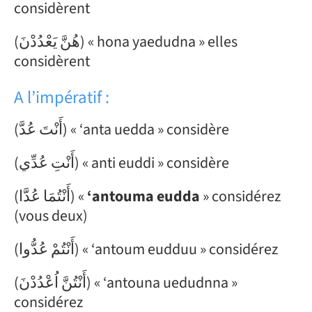
considèrent
(هُنَّ يَعْدُدْنَ) « hona yaedudna » elles
considèrent
A l’impératif :
(أَنْتَ عُدَّ) « ‘anta uedda »
considère
(أَنْتِ عُدِّي) « anti euddi » considère
(أَنْتُمَا عُدَّا) «
‘antouma eudda
» considérez
(vous deux)
(أَنْتُمْ عُدُّوا) « ‘antoum eudduu » considérez
(أَنْتُنَّ اُعْدُدْنَ) « ‘antouna uedudnna »
considérez