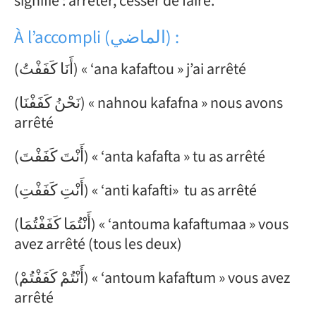
signifie : arrêter, cesser de faire.
À l’accompli (الماضي) :
(أَنَا كَفَفْتُ) « ‘ana kafaftou » j’ai arrêté
(نَحْنُ كَفَفْنَا) « nahnou kafafna » nous avons
arrêté
(أَنْتَ كَفَفْتَ) « ‘anta kafafta » tu as arrêté
(أَنْتِ كَفَفْتِ) « ‘anti kafafti» tu as arrêté
(أَنْتُمَا كَفَفْتُمَا) « ‘antouma kafaftumaa » vous
avez arrêté (tous les deux)
(أَنْتُمْ كَفَفْتُمْ) « ‘antoum kafaftum » vous avez
arrêté