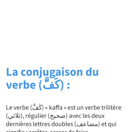
La conjugaison du
verbe (كَفَّ) :
Le verbe (كَفَّ) « kaffa » est un verbe trilitère
(ثلاثي), régulier (صحيح) avec les deux
dernières lettres doubles (مضاعف) et qui