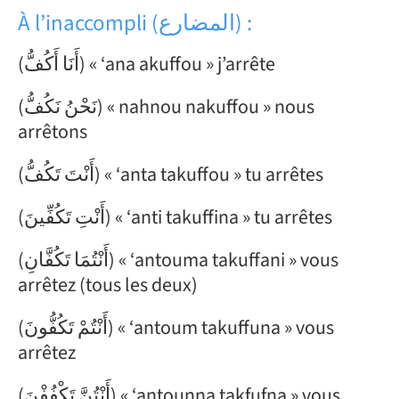
À l’inaccompli (المضارع) :
(أَنَا أَكُفُّ) « ‘ana akuffou »
j’arrête
(نَحْنُ نَكُفُّ) « nahnou nakuffou » nous
arrêtons
(أَنْتَ تَكُفُّ) « ‘anta takuffou » tu arrêtes
(أَنْتِ تَكُفِّينَ) « ‘anti takuffina » tu arrêtes
(أَنْتُمَا تَكُفَّانِ) « ‘antouma takuffani » vous
arrêtez (tous les deux)
(أَنْتُمْ تَكُفُّونَ) « ‘antoum takuffuna » vous
arrêtez
(أَنْتُنَّ تَكْفُفْنَ) « ‘antounna takfufna » vous