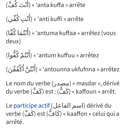
(أَنْتَ كُفَّ) « ‘anta
kuffa
»
arrête
(أَنْتِ كُفِّي) « ‘anti
kuff
i » arrête
(أَنْتُمَا كُفَّا) « ‘antuma
kuff
aa » arrêtez (vous
deux)
(أَنْتُمْ كُفُّوا) « ‘antum
kuff
uu » arrêtez
(أَنْتُنَّ اُكْفُفْنَ) « ‘antounna u
kfuf
nna » arrêtez
Le nom du verbe (مصدر) « masdar », dérivé
du verbe (كَفَّ) est : (كَفٌّ) « kaffoun » arrêt.
Le
participe actif
(اسم الفاعل) dérivé du
verbe (كَفَّ) est (كَافٌّ) « kaaffon » celui qui a
arrêté.