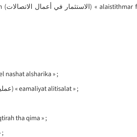
aemal
té (مجال نشاط الشركة) « majel nashat alsharika » ;
Opérations de communication (عمليات الاتصالات) « eamaliyat alitisalat » ;
ion de valeur (اقتراح ذا قيمة) « iqtirah tha qima » ;
» ;