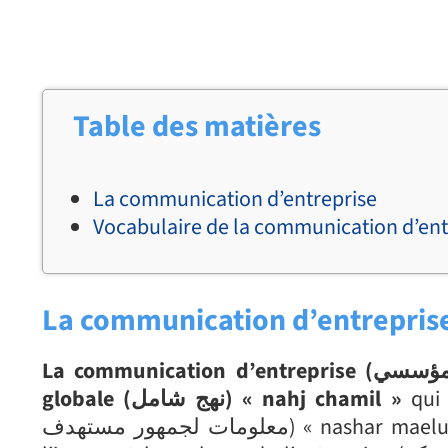
Table des matières
La communication d’entreprise
Vocabulaire de la communication d’ent
La communication d’entreprise
La communication d’entreprise (الاتصال المؤسسي) « alitisal almuasasi » est une démarche
qui 
globale (نهج شامل) « nahj chamil »
معلومات لجمهور مستهدف) « nashar maelumat lljumhour mustahdaf » dans le but de promouvoir