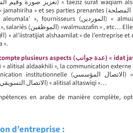
 huiatiha ».
aspects (عدة جوانب) « idat jawanib »
almuasisii » et la communication marketing (الاتصال التسويقي) « alitisal altaswiqi »…
ompétences en arabe de manière complète, op
on d’entreprise :