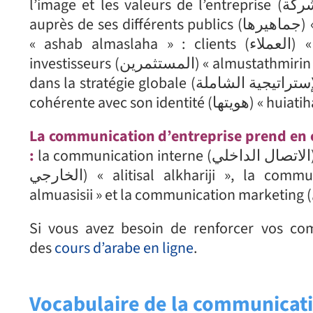
l’image et les valeurs de l’entreprise (تعزيز صورة وقيم الشركة) « taeziz surat waqiam alsharika »
auprès de ses différents publics (جماهيرها) « jamahiriha » et ses parties prenantes (أصحاب المصلحة)
« ashab almaslaha » : clients (العملاء) « aleumala’ », fournisseurs (الموردين) « almuaridin »,
investisseurs (المستثمرين) « almustathmirin », salariés (الموظفين) «walmuazafin » , etc… Elle s’inscrit
dans la stratégie globale (الإستراتيجية الشاملة) « al’iistratijiat alshaamilat » de l’entreprise et doit être
cohérente avec son identité (هويتها) «
La communication d’entreprise prend en compte plusieurs 
:
la communication interne (الاتصال الداخلي) « alitisal aldaakhili », la communication externe (الاتصال
الخارجي) « alitisal alkhariji », la communication institutionnelle (الاتصال المؤسسي) « alitisal
Si vous avez besoin de renforcer vos c
des
cours d’arabe en ligne
.
Vocabulaire de la communicati