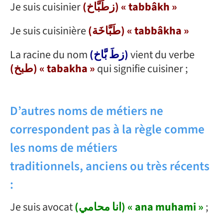
Je suis cuisinier
(زطَبَّاخ) « tabbâkh »
Je suis cuisinière
(طَبَّاخَة) « tabbâkha »
La racine du nom
(زطَ بَّاخ)
vient du verbe
(طبخ) « tabakha »
qui signifie cuisiner ;
D
’autres noms
d
e
m
é
tier
s
ne
correspondent
pas à
la
règle
c
omme
les nom
s
de métier
s
traditionnels,
anciens
ou
très
récents
:
Je suis avocat
(انا محامي) « ana muhami »
;