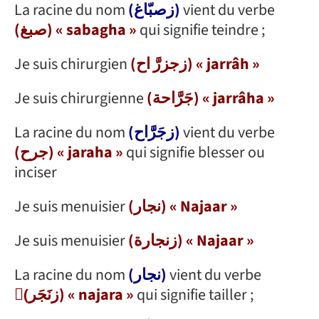
La racine du nom
(زصبّاغ)
vient du verbe
(صبغ) « sabagha »
qui signifie teindre ;
Je suis chirurgien
(زجزرَّ اح) « jarrâh »
Je suis chirurgienne
(جَرَّاحة) « jarrâha »
La racine du nom
(زجَرَّاح)
vient du verbe
(جرح) « jaraha »
qui signifie blesser ou
inciser
Je suis menuisier
(نجار) « Najaar »
Je suis menuisier
(زنجارة) « Najaar »
La racine du nom
(نجار)
vient du verbe
(َزنَجَر) « najara »
qui signifie tailler ;