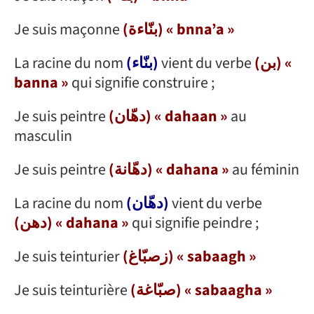
Je suis maçonne
(بنّاءة) « bnna’a »
La racine du nom
(بنّاء)
vient du verbe
(بن) «
banna »
qui signifie construire ;
Je suis peintre
(دهّان) « dahaan »
au
masculin
Je suis peintre
(دهّانة) « dahana »
au féminin
La racine du nom
(دهّان)
vient du verbe
(دهن) « dahana »
qui signifie peindre ;
Je suis teinturier
(زصبّاغ) « sabaagh »
Je suis teinturière
(صبّاغة) « sabaagha »