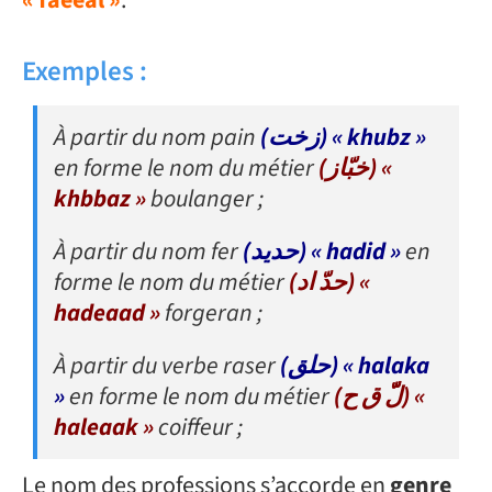
« faeeal »
.
Exemples :
À partir du nom pain
(زخت) « khubz »
en forme le nom du métier
(خبّاز) «
khbbaz »
boulanger ;
À partir du nom fer
(حديد) « hadid »
en
forme le nom du métier
(حدّ اد) «
hadeaad »
forgeran ;
À partir du verbe raser
(حلق) « halaka
»
en forme le nom du métier
(لّّ ق ح) «
haleaak »
coiffeur ;
Le nom des professions s’accorde en
genre