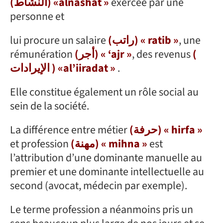
(النشاط) «alnashat »
exercée par une
personne et
lui procure un salaire
(راتب) « ratib »
, une
rémunération
(أجر) « ‘ajr »
, des revenus
(
الإيرادات ) «al’iiradat »
.
Elle constitue également un rôle social au
sein de la société.
La différence entre métier
(حرفة) « hirfa »
et profession
(مهنة) « mihna »
est
l’attribution d’une dominante manuelle au
premier et une dominante intellectuelle au
second (avocat, médecin par exemple).
Le terme profession a néanmoins pris un