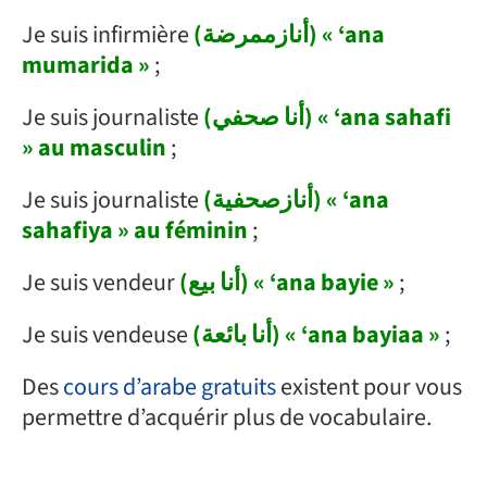
Je suis infirmière
(أنازممرضة) « ‘ana
mumarida »
;
Je suis journaliste
(أنا صحفي) « ‘ana sahafi
» au masculin
;
Je suis journaliste
(أنازصحفية) « ‘ana
sahafiya » au féminin
;
Je suis vendeur
(أنا بيع) « ‘ana bayie »
;
Je suis vendeuse
(أنا بائعة) « ‘ana bayiaa »
;
Des
cours d’arabe gratuits
existent pour vous
permettre
d’acquérir
plus de vocabulaire.