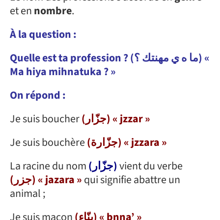
et en
nombre
.
À la question :
Quelle est ta profession ? (ما ه ي مهنتك ؟) «
Ma hiya mihnatuka ? »
On répond :
Je suis boucher
(جزّار) « jzzar »
Je suis bouchère
(جزّارة) « jzzara »
La racine du nom
(جزّار)
vient du verbe
(جزر) « jazara »
qui signifie abattre un
animal ;
Je suis maçon
(بنّاء) « bnna’ »