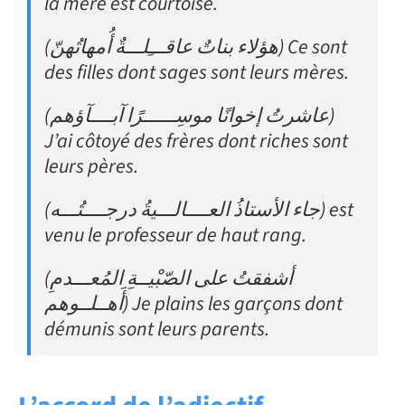
la mère est courtoise.
(هؤلاء بناتٌ عاقـــِلـــةٌ أُمهاتُهنّ) Ce sont
des filles dont sages sont leurs mères.
(عاشرتُ إخوانًا موسِــــــرًا آبــــآؤهم)
J’ai côtoyé des frères dont riches sont
leurs pères.
(جاء الأستاذُ العــــالـــيةُ درجــــتُـــه) est
venu le professeur de haut rang.
(أشفقتُ على الصّبْيــةِ المُعـــدمِ
أَهــلــوهم) Je plains les garçons dont
démunis sont leurs parents.