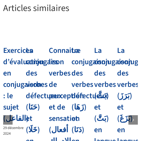
Articles similaires
Exercices
La
Connaitre
La
La
La
d’évaluation
conjugaison
les
conjugaison
conjugaison
conjug
en
des
verbes
des
des
des
conjugaison
verbes
de
verbes
verbes
verbes
: le
défectueux
perception
défectueux
(بَثَّ)
(بَرَزَ)
sujet
(حَنَا)
et de
(زَهَا)
et
et
et
(الفاعل)
sensation
et
(بَتَّ)
(بَزَغَ)
(خَلَا)
(أفعال
(دَنَا)
en
en
29 décembre
2024