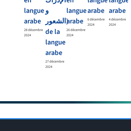
en
الإدراك
en
langue
langue
langue
و
langue
arabe
arabe
arabe
الشعور)
arabe
6 décembre
4 décembre
2024
2024
de la
28 décembre
26 décembre
2024
2024
langue
arabe
27 décembre
2024