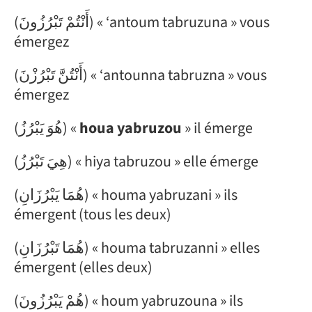
(أَنْتُمْ تَبْرُزُونَ) « ‘antoum tabruzuna » vous
émergez
(أَنْتُنَّ تَبْرُزْنَ) « ‘antounna tabruzna » vous
émergez
(هُوَ يَبْرُزُ) «
houa yabruzou
» il émerge
(هِيَ تَبْرُزُ) « hiya tabruzou » elle émerge
(هُمَا يَبْرُزَانِ) « houma yabruzani » ils
émergent (tous les deux)
(هُمَا تَبْرُزَانِ) « houma tabruzanni » elles
émergent (elles deux)
(هُمْ يَبْرُزُونَ) « houm yabruzouna » ils