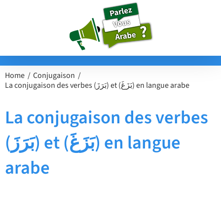
Passer
au
contenu
Home
Conjugaison
La conjugaison des verbes (بَرَزَ) et (بَزَغَ) en langue arabe
La conjugaison des verbes
(بَرَزَ) et (بَزَغَ) en langue
arabe