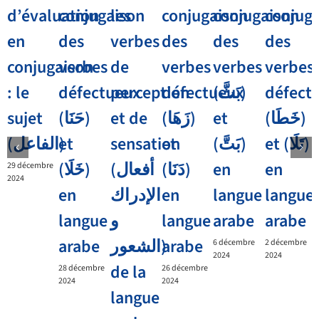
d’évaluation
conjugaison
les
conjugaison
conjugaison
conjug
en
des
verbes
des
des
des
conjugaison
verbes
de
verbes
verbes
verbes
: le
défectueux
perception
défectueux
(بَثَّ)
défect
sujet
(حَنَا)
et de
(زَهَا)
et
(خَطَا)
et
(الفاعل)
sensation
et
(بَتَّ)
et (تَلَا)
(خَلَا)
(أفعال
(دَنَا)
en
en
29 décembre
2024
en
الإدراك
en
langue
langue
langue
و
langue
arabe
arabe
arabe
الشعور)
arabe
6 décembre
2 décembre
2024
2024
de la
28 décembre
26 décembre
2024
2024
langue