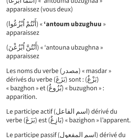
(أَنْتُمَا اُبْزُغَا) « ‘antouma ubzughaa »
apparaissez (vous deux)
(أَنْتُمْ اُبْزُغُوا) «
‘antoum ubzughuu
»
apparaissez
(أَنْتُنَّ اُبْزُغْنَ) « ‘antouna ubzughna »
apparaissez
Les noms du verbe (مصدر) « masdar »
dérivés du verbe (بَزَغَ) sont : (بَزْغٌ)
« bazghon » et (بُزُوغٌ) « buzughon » :
apparition.
Le participe actif (اسم الفاعل) dérivé du
verbe (بَزَغَ) est (بَازِغٌ) « bazighon » l’apparent.
Le participe passif (اسم المفعول) dérivé du