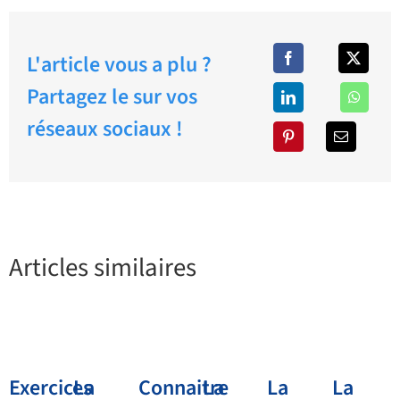
L'article vous a plu ?
Partagez le sur vos
réseaux sociaux !
Articles similaires
Exercices
La
Connaitre
La
La
La