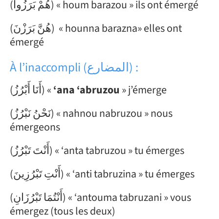
(هُمْ بَرَزُوا) « houm barazou » ils ont émergé
(هُنَّ بَرَزْنَ) « hounna barazna» elles ont
émergé
À l’inaccompli (المضارع) :
(أَنَا أَبْرُزُ) «
‘ana ‘abruzou
» j’émerge
(نَحْنُ نَبْرُزُ) « nahnou nabruzou » nous
émergeons
(أَنْتَ تَبْرُزُ) « ‘anta tabruzou » tu émerges
(أَنْتِ تَبْرُزِينَ) « ‘anti tabruzina » tu émerges
(أَنْتُمَا تَبْرُزَانِ) « ‘antouma tabruzani » vous
émergez (tous les deux)