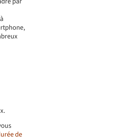
adré par
 à
artphone,
ombreux
x.
 vous
durée de