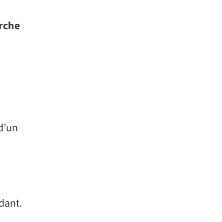
rche
d’un
dant.