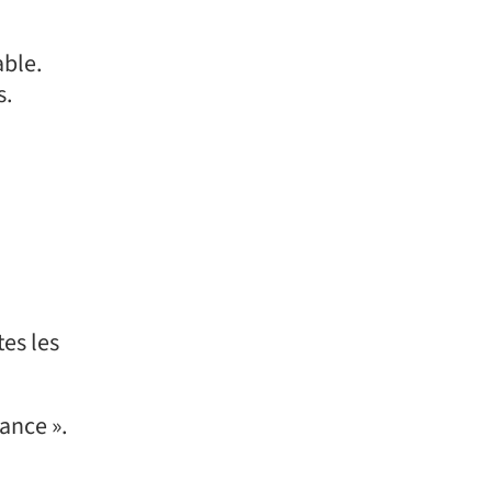
able.
s.
es les
ance ».