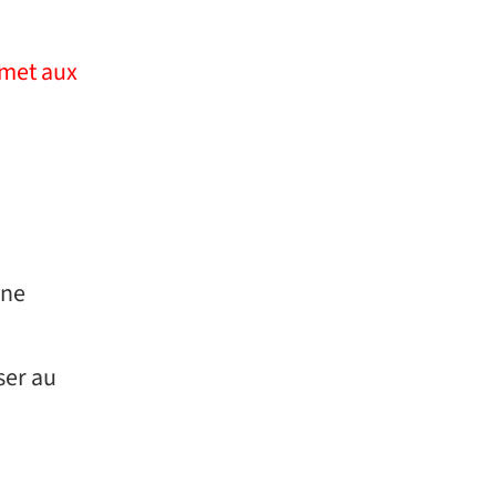
rmet aux
une
ser au