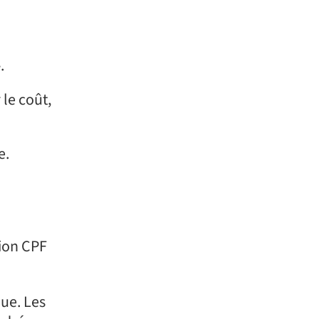
.
le coût,
e.
ion CPF
que. Les