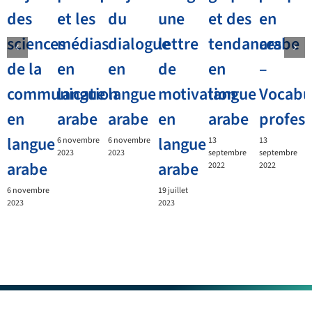
des
et les
du
une
et des
en
sciences
médias
dialogue
lettre
tendances
arabe
de la
en
en
de
en
–
communication
langue
langue
motivation
langue
Vocabu
en
arabe
arabe
en
arabe
profess
langue
langue
6 novembre
6 novembre
13
13
2023
2023
septembre
septembre
arabe
arabe
2022
2022
6 novembre
19 juillet
2023
2023