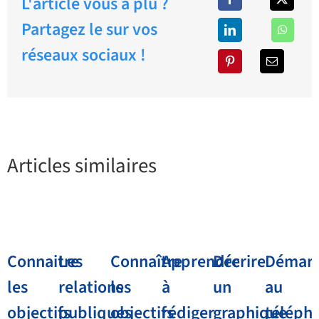
L'article vous a plu ?
Partagez le sur vos
réseaux sociaux !
Articles similaires
Connaitre
Les
Connaître
Apprendre
Décrire
Démarc
les
relations
les
à
un
au
objectifs
publiques
objectifs
rédiger
graphique
téléph