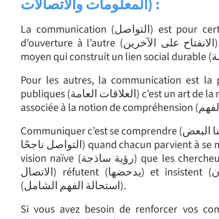
المعلومات والاتصالات
) :
La communication (التواصل) est pour certain synonyme d’écoute (للاستماع), d’échange (التبادل),
d’ouverture à l’autre (الانفتاح على الآخرين). Source de compréhension (مصدر للتفاهم), elle est le
Pour les autres, la communication est la publicité (الإعلان), le marketing (سويق
publiques (العلاقات العامة) c’est un art de la manipulation (فن التلاعب). La communication est souvent
Communiquer c’est se comprendre (يعني أن نفهم بعضنا البعض), une communication est réussie (ويكون
التواصل ناجحًا) quand chacun parvient à se mettre d’accord (عندما يتمكن الجميع من الاتفاق). C’est une
vision naïve (رؤية ساذجة) que les chercheurs en Sciences de la communication (الباحثون في علوم
الاتصال) réfutent (يدحضها) et insistent (يصرون) sur l’impossibilité d’une compréhension totale
(استحالة الفهم الشامل).
Si vous avez besoin de renforcer vos c