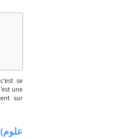
’est se
’est une
tent sur
(
علوم