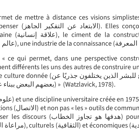
ruction (هو
ما يسمح للبشر الذين يختلفون 
بعضهم البعض ببناء عالم مشترك، وواقع مشترك خاص بثقافة معينة) » (Watzlavick, 1978).
mmunications